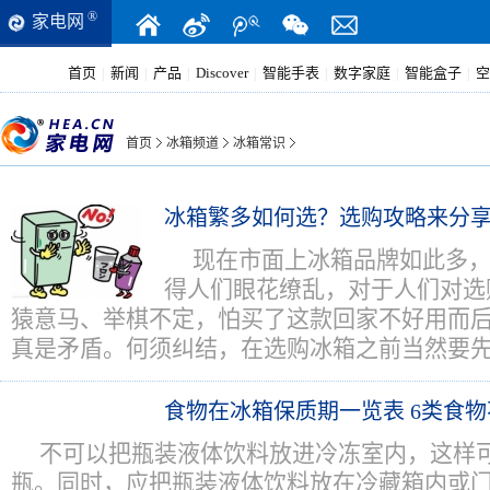
®
家电网
首页
新闻
产品
Discover
智能手表
数字家庭
智能盒子
空
|
|
|
|
|
|
|
首页
冰箱频道
冰箱常识
冰箱繁多如何选？选购攻略来分
现在市面上冰箱品牌如此多
得人们眼花缭乱，对于人们对选
猿意马、举棋不定，怕买了这款回家不好用而
真是矛盾。何须纠结，在选购冰箱之前当然要
食物在冰箱保质期一览表 6类食
不可以把瓶装液体饮料放进冷冻室内，这样
瓶。同时，应把瓶装液体饮料放在冷藏箱内或门