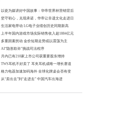
以瓷为媒讲好中国故事：华帝世界杯营销背后
坚守初心，兑现承诺，华帝让非遗文化走进日
生活家电带动 LG电子业绩创历史同期新高
上半年国内游戏市场实际销售收入超1884亿元
多重因素扰动 金价短期走势或以震荡为主
AI“隐形欺诈”挑战司法程序
月内已有210家上市公司获重要股东增持
TWS耳机不好卖了 耳夹耳机成唯一增长赛道
格力电器加速加码海外 全球化牌桌会否有变
从“卖出去”到“走进去” 中国汽车出海进