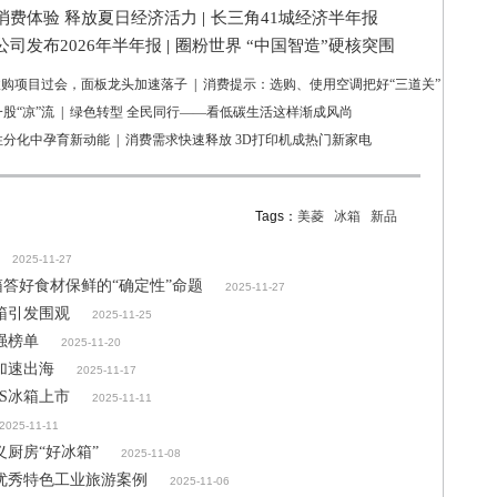
消费体验 释放夏日经济活力
|
长三角41城经济半年报
司发布2026年半年报
|
圈粉世界 “中国智造”硬核突围
亿收购项目过会，面板龙头加速落子
|
消费提示：选购、使用空调把好“三道关”
股“凉”流
|
绿色转型 全民同行——看低碳生活这样渐成风尚
性分化中孕育新动能
|
消费需求快速释放 3D打印机成热门新家电
Tags：
美菱
冰箱
新品
2025-11-27
箱答好食材保鲜的“确定性”命题
2025-11-27
冰箱引发围观
2025-11-25
强榜单
2025-11-20
加速出海
2025-11-17
1S冰箱上市
2025-11-11
2025-11-11
厨房“好冰箱”
2025-11-08
优秀特色工业旅游案例
2025-11-06