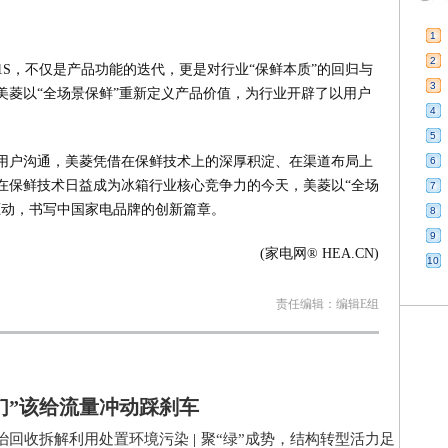
1
2
501S，不仅是产品功能的迭代，更是对行业“保鲜本质”的回归与
3
美菱以“全场景保鲜”重新定义产品价值，为行业开辟了以用户
4
5
用户沟通，美菱凭借在保鲜技术上的深厚积淀、在渠道布局上
6
在保鲜技术日益成为冰箱行业核心竞争力的今天，美菱以“全场
7
驱动，书写中国家电品牌的创新篇章。
8
9
(家电网® HEA.CN)
10
责任编辑：编辑E组
们”该给流量冲动踩刹车
治回收拆解利用处置环境污染
|
聚“绿”成势，结构转型活力足