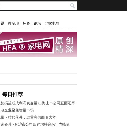
专题
微发现
标签
论坛
@家电网
|
|
|
|
每日推荐
汇兑损益或成利润表变量 出海上市公司直面汇率
风控大考
家电企业聚焦增量市场
流量卡时代落幕，运营商仍面临大考
量速齐升 7月沪市公司回购增持迎来年内峰值