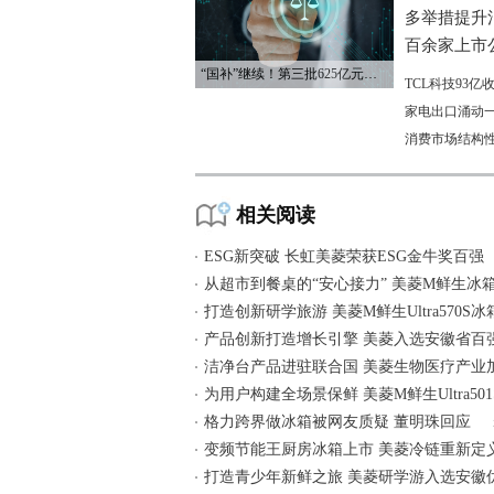
多举措提升
百余家上市公
“国补”继续！第三批625亿元资金已下达
TCL科技93
家电出口涌动一
消费市场结构
相关阅读
ESG新突破 长虹美菱荣获ESG金牛奖百强
从超市到餐桌的“安心接力” 美菱M鲜生冰
打造创新研学旅游 美菱M鲜生Ultra570S
产品创新打造增长引擎 美菱入选安徽省百
洁净台产品进驻联合国 美菱生物医疗产业
为用户构建全场景保鲜 美菱M鲜生Ultra50
格力跨界做冰箱被网友质疑 董明珠回应
变频节能王厨房冰箱上市 美菱冷链重新定义
打造青少年新鲜之旅 美菱研学游入选安徽