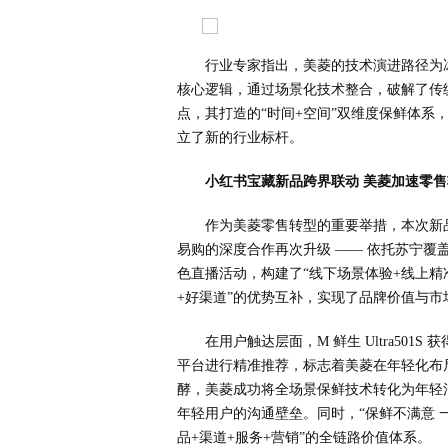
行业专家指出，美菱的技术演进路径为冰
核心逻辑，通过场景化技术整合，破解了传统
点，其打造的“时间+空间”双维度保鲜体系
立了新的行业标杆。
小红书宝藏新品跨界联动 美菱加速零
作为美菱零售转型的重要举措，本次新
易购的深度合作再次升级 —— 依托苏宁
色直播活动，构建了“线下场景体验+线上精
+好渠道”的优势互补，实现了品牌价值与市
在用户触达层面，M 鲜生 Ultra50
平台进行精准推荐，标志着美菱在年轻化布
酵，美菱成功将全场景保鲜技术转化为年轻消
年轻用户的沟通壁垒。同时，“保鲜不满意 
品+渠道+服务+营销”的全链路价值体系。