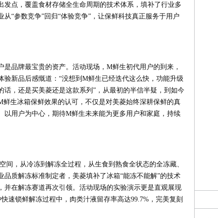
出发点，覆盖食材存储全生命周期的技术体系，填补了行业多
从“参数竞争”回归“体验竞争”，让保鲜科技真正服务于用户
户是品牌最宝贵的资产。活动现场，M鲜生初代用户的到来，
体验新品后感慨道：“没想到M鲜生已经迭代这么快，功能升级
的话，还是买美菱还是这款系列”，从最初的半信半疑，到如今
M鲜生冰箱保鲜效果的认可，不仅是对美菱始终深耕保鲜的真
。以用户为中心，期待M鲜生未来能为更多用户和家庭，持续
到冷冻全空间，从冷冻到解冻全过程，从生食到熟食全状态的全冻藏、
业品质解冻标准制定者，美菱填补了冰箱“能冻不能解”的技术
，并在解冻赛道再次引领。活动现场的实验演示更是直观展现
钟快速锁鲜解冻过程中，肉类汁液留存率高达99.7%，完美复刻
。