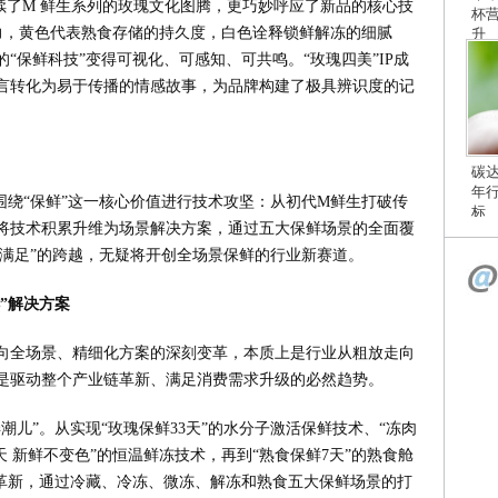
延续了M 鲜生系列的玫瑰文化图腾，更巧妙呼应了新品的核心技
杯
活力，黄色代表熟食存储的持久度，白色诠释锁鲜解冻的细腻
升
“保鲜科技”变得可视化、可感知、可共鸣。“玫瑰四美”IP成
言转化为易于传播的情感故事，为品牌构建了极具辨识度的记
碳
年
围绕“保鲜”这一核心价值进行技术攻坚：从初代M鲜生打破传
标
新品，将技术积累升维为场景解决方案，通过五大保鲜场景的全面覆
求满足”的跨越，无疑将开创全场景保鲜的行业新赛道。
鲜”解决方案
向全场景、精细化方案的深刻变革，本质上是行业从粗放走向
是驱动整个产业链革新、满足消费需求升级的必然趋势。
潮儿”。从实现“玫瑰保鲜33天”的水分子激活保鲜技术、“冻肉
天 新鲜不变色”的恒温鲜冻技术，再到“熟食保鲜7天”的熟食舱
术革新，通过冷藏、冷冻、微冻、解冻和熟食五大保鲜场景的打