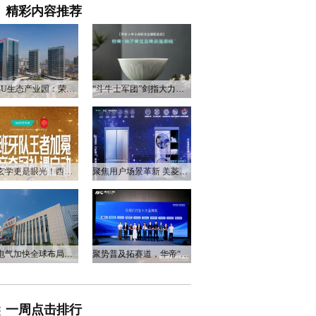
精彩内容推荐
衡阳3U生态产业园：荣电集团的政企合作新答卷
“斗牛士军团”剑指大力神杯，华帝以“一瓷一金”静候荣光
不止玄学更是眼光！西班牙队夺冠，华帝火速官宣启动兑奖福利
聚焦用户场景革新 美菱产品创新打造差异化居家体验
万和电气加快全球布局，海外营收占比升至四成
聚势普及拓赛道，华帝“亮剑”洗碗机峰会，破局存量换新
一周点击排行