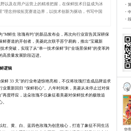
视野以及在用户运营上的精准把握，在保鲜技术日益成为冰
景”理念持续拓宽赛道边界，以技术创新为驱动，书写中国
名为“M鲜生 玫瑰有约”的新品发布会，再次向行业宣告其深耕保
保鲜赛道的开创者，美菱此次联手苏宁易购，推出“宝藏新
景保鲜技术突破，实现了从“单一技术保鲜”到“全场景保鲜”的变革跨
的高质量发展阶段迈进。
保鲜逻辑
“玫瑰保鲜 33 天”的行业奇迹惊艳亮相，不仅将玫瑰打造成品牌追求
业重新回归 “保鲜初心”。八年时间来，美菱从未停止过对保
约”再度呼应，这朵玫瑰不仅象征着美菱对保鲜技术的极致追
心。
以红、黄、白、蓝四色玫瑰为创意核心，打造了象征不同生活
华