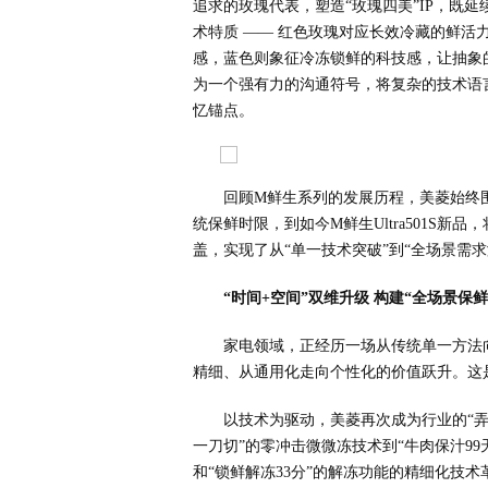
追求的玫瑰代表，塑造“玫瑰四美”IP，既
术特质 —— 红色玫瑰对应长效冷藏的鲜
感，蓝色则象征冷冻锁鲜的科技感，让抽象的
为一个强有力的沟通符号，将复杂的技术语
忆锚点。
回顾M鲜生系列的发展历程，美菱始终
统保鲜时限，到如今M鲜生Ultra501S
盖，实现了从“单一技术突破”到“全场景需
“时间+空间”双维升级 构建“全场景保
家电领域，正经历一场从传统单一方法
精细、从通用化走向个性化的价值跃升。这
以技术为驱动，美菱再次成为行业的“弄
一刀切”的零冲击微微冻技术到“牛肉保汁99
和“锁鲜解冻33分”的解冻功能的精细化技