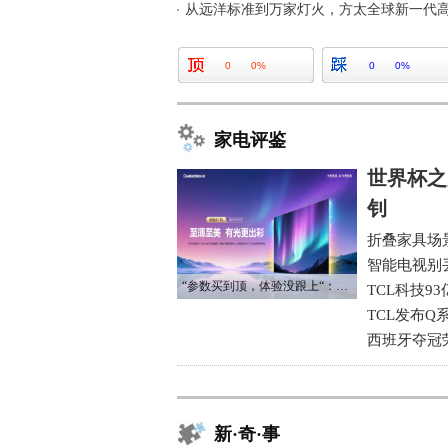
从远洋标准到万家灯火，方太全球新一代高
0
0%
0
0%
家电评鉴
世界杯之
钊
折叠家具场
智能电视别
“参数买到顶，体验没跟上“：长虹追光Q70S给高端电视打了个样
TCL科技9
TCL发布Q
西班牙夺冠
新·奇·事