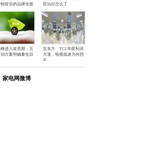
营销背后的品牌全面
苏泊尔怎么了
达峰进入攻坚期，五
京东方、TCL华星利润
行动方案明确量化目
大涨，电视低迷为何挡
不
家电网微博