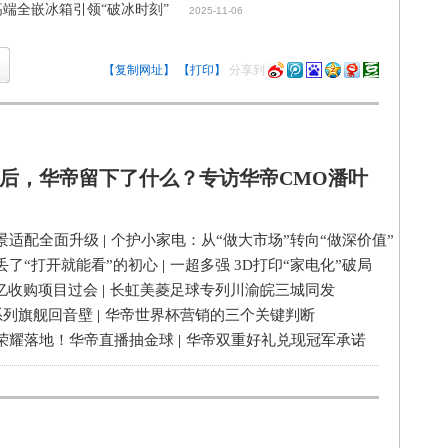
端全嵌冰箱引领“破冰时刻”
2025-11-06
【复制网址】
【打印】
分享到
后，华帝留下了什么？专访华帝CMO潘叶
景适配全面升级
|
个护小家电：从“做大市场”转向“做深价值”
丢了“打开就能看”的初心
|
一超多强 3D打印“家电化”破局
3亿收购项目过会
|
长虹美菱足球专列川渝皖三城同发
系列旗舰回音壁
|
华帝世界杯营销的三个关键判断
荣耀落地！华帝直播抽金球
|
华帝双重好礼兑现冠军承诺