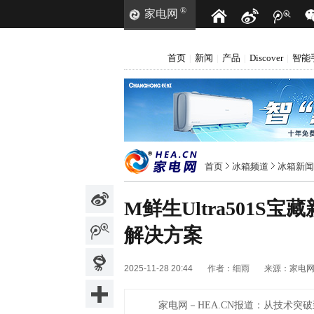
®
家电网
首页
新闻
产品
Discover
智能
|
|
|
|
首页
冰箱频道
冰箱新闻
M鲜生Ultra501S
解决方案
2025-11-28 20:44
作者：
细雨
来源：
家电
家电网－HEA.CN报道：
从技术突破