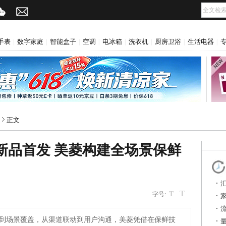
手表
数字家庭
智能盒子
空调
电冰箱
洗衣机
厨房卫浴
生活电器
|
|
|
|
|
|
|
|
正文
宝藏新品首发 美菱构建全场景保鲜
T
网
T
字号:
到场景覆盖，从渠道联动到用户沟通，美菱凭借在保鲜技