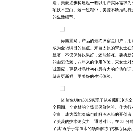
造，美菱逐步构建起一套以用户实际需求为
项技术空白。这一过程中，美菱不断推动行业
的生活细节。
毋庸置疑，产品的最终归宿是用户，用
成为全场瞩目的焦点。来自太原的宋女士在
显著，不仅保鲜效果好，还能解冻。要换新
的由衷信赖，八年来的使用体验，宋女士对
诚回应，更是对品牌初心最有力的价值印证
缔造更新鲜、更美好的生活体验。
M 鲜生Ultra501S实现了从冷藏
全周期、全食材的全场景保鲜体验。作为行
空白，成为既能冷冻也能解冻冰箱的开创者
了美菱的技术硬实力，通过对比，在 33 分
了其“近乎于零血水的锁鲜解冻”的核心优势