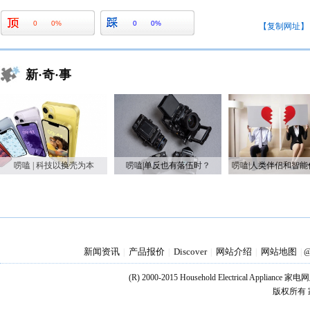
0
0%
0
0%
【复制网址】
新·奇·事
唠嗑 | 科技以换壳为本
唠嗑|单反也有落伍时？
新闻资讯
产品报价
Discover
网站介绍
网站地图
|
|
|
|
|
@
(R) 2000-2015 Household Electrical Applianc
版权所有