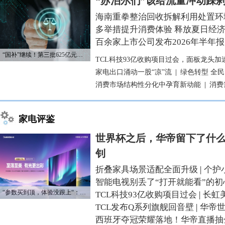
“苏泊尔们”该给流量冲动踩
海南重拳整治回收拆解利用处置环
多举措提升消费体验 释放夏日经
百余家上市公司发布2026年半年报
“国补”继续！第三批625亿元资金已下达
TCL科技93亿收购项目过会，面板龙头加
家电出口涌动一股“凉”流
|
绿色转型 全
消费市场结构性分化中孕育新动能
|
消费
家电评鉴
世界杯之后，华帝留下了什么
钊
折叠家具场景适配全面升级
|
个护
智能电视别丢了“打开就能看”的初
“参数买到顶，体验没跟上“：长虹追光Q70S给高端电视打了个样
TCL科技93亿收购项目过会
|
长虹
TCL发布Q系列旗舰回音壁
|
华帝
西班牙夺冠荣耀落地！华帝直播抽