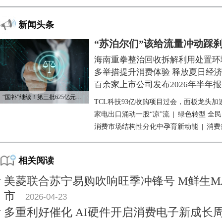
新闻头条
“苏泊尔们”该给流量冲动踩
海南重拳整治回收拆解利用处置环
多举措提升消费体验 释放夏日经
百余家上市公司发布2026年半年报
“国补”继续！第三批625亿元资金已下达
TCL科技93亿收购项目过会，面板龙头加
家电出口涌动一股“凉”流
|
绿色转型 全
消费市场结构性分化中孕育新动能
|
消费
相关阅读
美菱联合苏宁易购吹响旺季冲锋号 M鲜生MA
市
2026-04-23
多重利好催化 AI硬件开启消费电子新成长