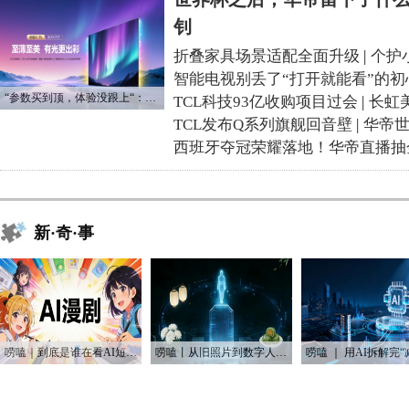
钊
折叠家具场景适配全面升级
|
个护
智能电视别丢了“打开就能看”的初
“参数买到顶，体验没跟上“：长虹追光Q70S给高端电视打了个样
TCL科技93亿收购项目过会
|
长虹
TCL发布Q系列旗舰回音壁
|
华帝
西班牙夺冠荣耀落地！华帝直播抽
新·奇·事
唠嗑｜到底是谁在看AI短剧？！
唠嗑丨从旧照片到数字人：AI如何“复活”我们的思念